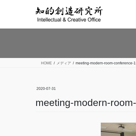
コ
ナ
ン
ビ
テ
ゲ
ン
ー
ツ
シ
へ
ョ
ス
ン
キ
に
ッ
移
HOME
メディア
meeting-modern-room-conference-
プ
動
2020-07-31
meeting-modern-room-