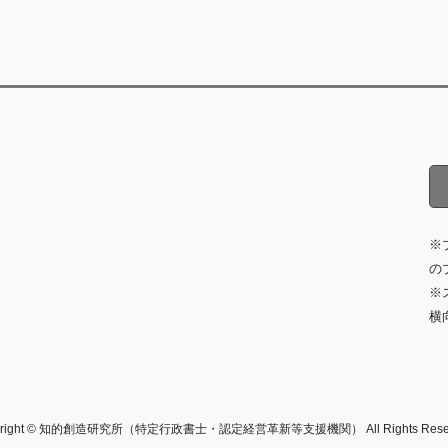
※
の
※
横
yright © 知的創造研究所（特定行政書士・認定経営革新等支援機関） All Rights Reser